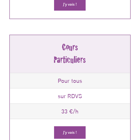
J’y vais !
Cours
Particuliers
Pour tous
sur RDVS
33 €/h
J’y vais !