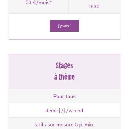
53 €/mois*
1h30
J’y vais !
Stages
à thème
Pour tous
demi-j./j./w-end
tarifs sur mesure 5 p. min.