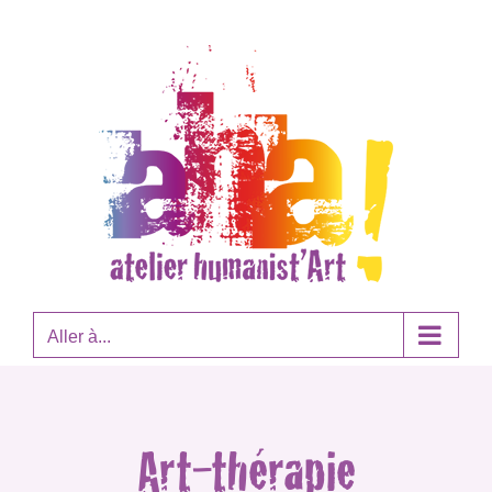
Passer
au
contenu
Aller à...
Art-thérapie